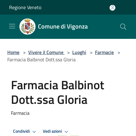
Salta al contenuto principale
Regione Veneto
Comune di Vigonza
Home
>
Vivere il Comune
>
Luoghi
>
Farmacie
>
Farmacia Balbinot Dott.ssa Gloria
Farmacia Balbinot
Dott.ssa Gloria
Farmacia
Condividi
Vedi azioni