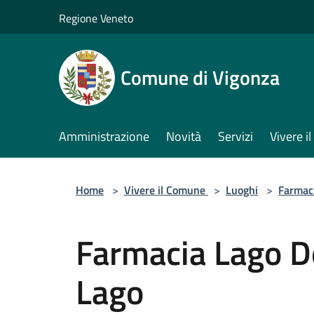
Salta al contenuto principale
Regione Veneto
Comune di Vigonza
Amministrazione
Novità
Servizi
Vivere 
Home
>
Vivere il Comune
>
Luoghi
>
Farmac
Farmacia Lago D
Lago