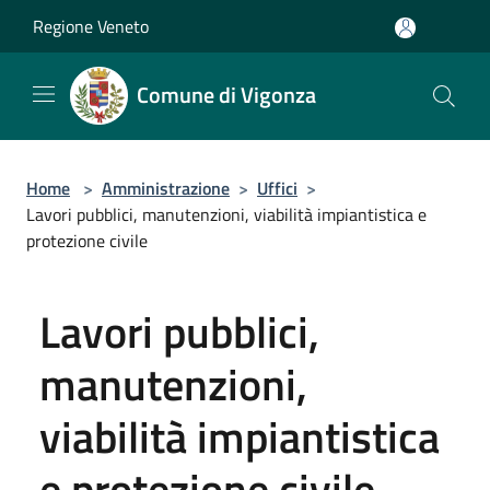
Salta al contenuto principale
Regione Veneto
Comune di Vigonza
Home
>
Amministrazione
>
Uffici
>
Lavori pubblici, manutenzioni, viabilità impiantistica e
protezione civile
Lavori pubblici,
manutenzioni,
viabilità impiantistica
e protezione civile