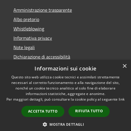
Amministrazione trasparente
Albo pretorio
Whistleblowing
Informativa privacy
Note legali
Dichiarazione di accessibilità
×
Obiettivi di accessibilità
Informazioni sui cookie
Questo sito web utilizza cookie tecnici e assimilati strettamente
necessari al corretto funzionamento e alla navigazione del sito,
nonché un cookie tecnico analitico al solo fine di elaborare
informazioni statistiche, aggregate e anonime.
RSS
Copyright © 2026 • Comune di
Per maggiori dettagli, può consultare la cookie policy al seguente
link
Accessibilità
Vigonza • Powered by
Privacy
Municipium
Accesso
•
RIFIUTA TUTTO
ACCETTA TUTTO
Cookie
redazione
Mappa del sito
MOSTRA DETTAGLI