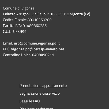
Comune di Vigonza
Palazzo Arrigoni, via Cavour 16 - 35010 Vigonza (Pd)
Codice Fiscale: 80010350280
Partita IVA: 01480860285
C.U.U. UFSR99
Email:
urp@comune.vigonza.pd.it
PEC:
vigonza.pd@cert.ip-veneto.net
Centralino Unico:
0498090211
Prenotazione appuntamento
Segnalazione disservizio
Leggi le FAQ
Richiesta assistenza