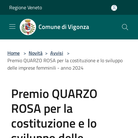
Salta al contenuto principale
Regione Veneto
Comune di Vigonza
Home
>
Novità
>
Avvisi
>
Premio QUARZO ROSA per la costituzione e lo sviluppo
delle imprese femminili - anno 2024
Premio QUARZO
ROSA per la
costituzione e lo
sviluppo delle