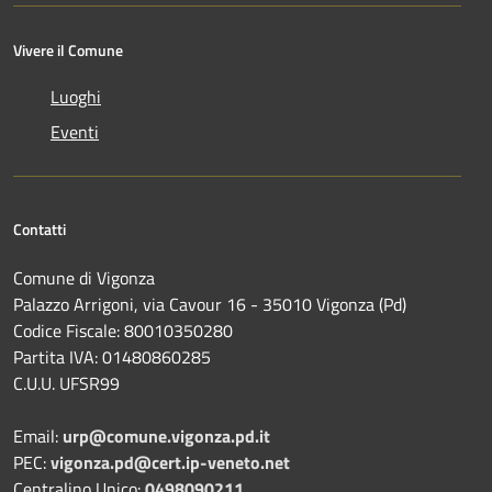
Vivere il Comune
Luoghi
Eventi
Contatti
Comune di Vigonza
Palazzo Arrigoni, via Cavour 16 - 35010 Vigonza (Pd)
Codice Fiscale: 80010350280
Partita IVA: 01480860285
C.U.U. UFSR99
Email:
urp@comune.vigonza.pd.it
PEC:
vigonza.pd@cert.ip-veneto.net
Centralino Unico:
0498090211