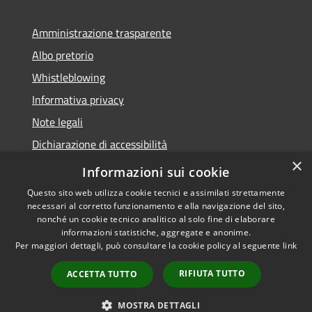
Amministrazione trasparente
Albo pretorio
Whistleblowing
Informativa privacy
Note legali
Dichiarazione di accessibilità
×
Obiettivi di accessibilità
Informazioni sui cookie
Questo sito web utilizza cookie tecnici e assimilati strettamente
necessari al corretto funzionamento e alla navigazione del sito,
nonché un cookie tecnico analitico al solo fine di elaborare
informazioni statistiche, aggregate e anonime.
RSS
Copyright © 2026 • Comune di
Per maggiori dettagli, può consultare la cookie policy al seguente
link
Accessibilità
Vigonza • Powered by
Privacy
Municipium
Accesso
•
RIFIUTA TUTTO
ACCETTA TUTTO
Cookie
redazione
Mappa del sito
MOSTRA DETTAGLI