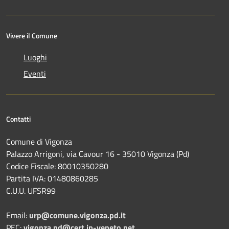
Vivere il Comune
Luoghi
Eventi
Contatti
Comune di Vigonza
Palazzo Arrigoni, via Cavour 16 - 35010 Vigonza (Pd)
Codice Fiscale: 80010350280
Partita IVA: 01480860285
C.U.U. UFSR99
Email:
urp@comune.vigonza.pd.it
PEC:
vigonza.pd@cert.ip-veneto.net