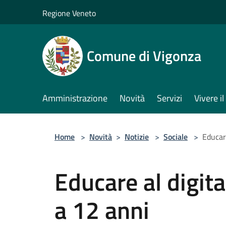
Salta al contenuto principale
Regione Veneto
Comune di Vigonza
Amministrazione
Novità
Servizi
Vivere 
Home
>
Novità
>
Notizie
>
Sociale
>
Educare
Educare al digita
a 12 anni