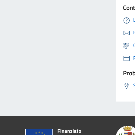
Cont
Prob