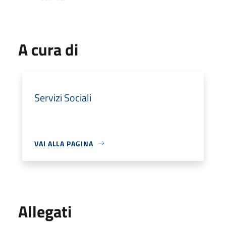
A cura di
Servizi Sociali
VAI ALLA PAGINA
Allegati