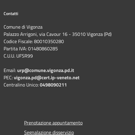
Contatti
Comune di Vigonza
Palazzo Arrigoni, via Cavour 16 - 35010 Vigonza (Pd)
Codice Fiscale: 80010350280
Partita IVA: 01480860285
C.U.U. UFSR99
Email:
urp@comune.vigonza.pd.it
PEC:
vigonza.pd@cert.ip-veneto.net
Centralino Unico:
0498090211
Prenotazione appuntamento
Segnalazione disservizio