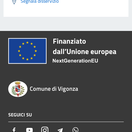
Segnala disservizio
Comune di Vigonza
SEGUICI SU
Facebook
Youtube
Instagram
Telegram
Whatsapp