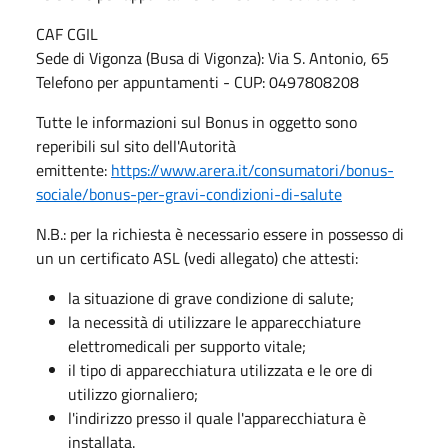
CAF CGIL
Sede di Vigonza (Busa di Vigonza): Via S. Antonio, 65
Telefono per appuntamenti - CUP: 0497808208
Tutte le informazioni sul Bonus in oggetto sono
reperibili sul sito dell'Autorità
emittente:
https://www.arera.it/consumatori/bonus-
sociale/bonus-per-gravi-condizioni-di-salute
N.B.: per la richiesta è necessario essere in possesso di
un un certificato ASL (vedi allegato) che attesti:
la situazione di grave condizione di salute;
la necessità di utilizzare le apparecchiature
elettromedicali per supporto vitale;
il tipo di apparecchiatura utilizzata e le ore di
utilizzo giornaliero;
l'indirizzo presso il quale l'apparecchiatura è
installata.