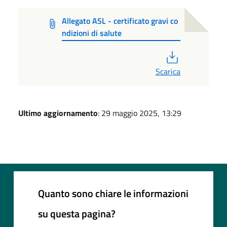
Allegato ASL - certificato gravi co
ndizioni di salute
PDF
Scarica
Ultimo aggiornamento
: 29 maggio 2025, 13:29
Quanto sono chiare le informazioni
su questa pagina?