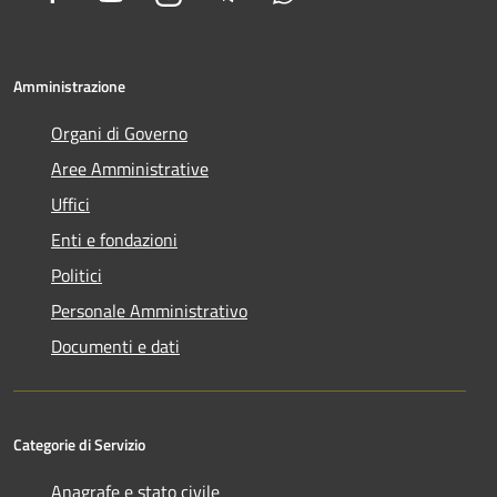
Amministrazione
Organi di Governo
Aree Amministrative
Uffici
Enti e fondazioni
Politici
Personale Amministrativo
Documenti e dati
Categorie di Servizio
Anagrafe e stato civile