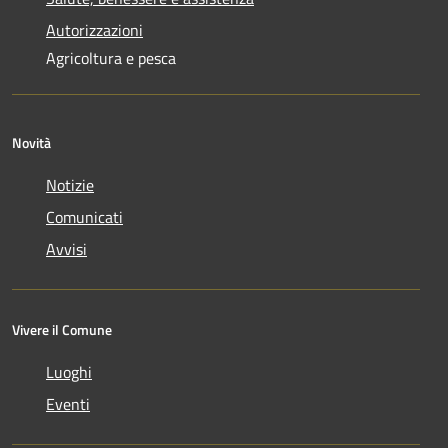
Autorizzazioni
Agricoltura e pesca
Novità
Notizie
Comunicati
Avvisi
Vivere il Comune
Luoghi
Eventi