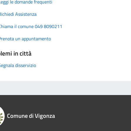
Leggi le domande frequenti
Richiedi Assistenza
Chiama il comune 049 8090211
Prenota un appuntamento
lemi in città
Segnala disservizio
Comune di Vigonza