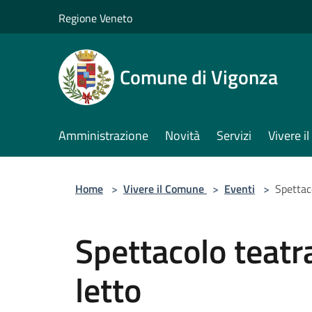
Salta al contenuto principale
Regione Veneto
Comune di Vigonza
Amministrazione
Novità
Servizi
Vivere 
Home
>
Vivere il Comune
>
Eventi
>
Spettaco
Spettacolo teatra
letto