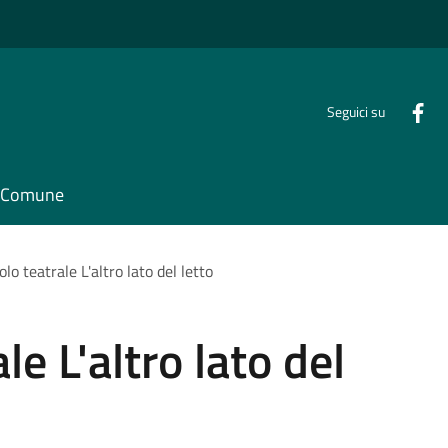
Seguici su
il Comune
lo teatrale L'altro lato del letto
le L'altro lato del