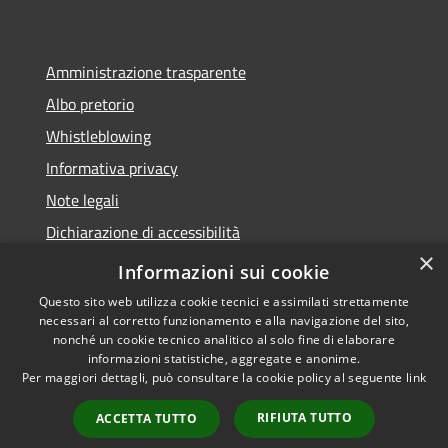
Amministrazione trasparente
Albo pretorio
Whistleblowing
Informativa privacy
Note legali
Dichiarazione di accessibilità
×
Obiettivi di accessibilità
Informazioni sui cookie
Questo sito web utilizza cookie tecnici e assimilati strettamente
necessari al corretto funzionamento e alla navigazione del sito,
nonché un cookie tecnico analitico al solo fine di elaborare
informazioni statistiche, aggregate e anonime.
RSS
Copyright © 2026 • Comune di
Per maggiori dettagli, può consultare la cookie policy al seguente
link
Accessibilità
Vigonza • Powered by
Privacy
Municipium
Accesso
•
RIFIUTA TUTTO
ACCETTA TUTTO
Cookie
redazione