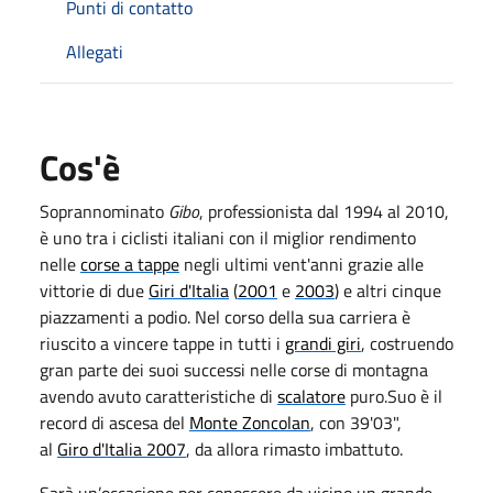
Punti di contatto
Allegati
Cos'è
Soprannominato
Gibo
, professionista dal 1994 al 2010,
è uno tra i ciclisti italiani con il miglior rendimento
nelle
corse a tappe
negli ultimi vent'anni grazie alle
vittorie di due
Giri d'Italia
(
2001
e
2003
) e altri cinque
piazzamenti a podio. Nel corso della sua carriera è
riuscito a vincere tappe in tutti i
grandi giri
, costruendo
gran parte dei suoi successi nelle corse di montagna
avendo avuto caratteristiche di
scalatore
puro.Suo è il
record di ascesa del
Monte Zoncolan
, con 39'03",
al
Giro d'Italia 2007
, da allora rimasto imbattuto.
Sarà un’occasione per conoscere da vicino un grande