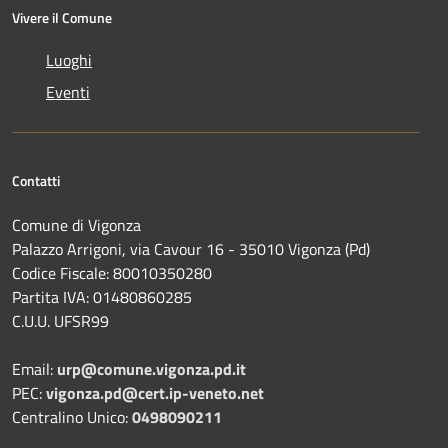
Vivere il Comune
Luoghi
Eventi
Contatti
Comune di Vigonza
Palazzo Arrigoni, via Cavour 16 - 35010 Vigonza (Pd)
Codice Fiscale: 80010350280
Partita IVA: 01480860285
C.U.U. UFSR99
Email:
urp@comune.vigonza.pd.it
PEC:
vigonza.pd@cert.ip-veneto.net
Centralino Unico:
0498090211