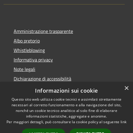
Amministrazione trasparente
Albo pretorio
Whistleblowing
Informativa privacy
Note legali
Dichiarazione di accessibilità
×
Obiettivi di accessibilità
Informazioni sui cookie
Questo sito web utilizza cookie tecnici e assimilati strettamente
necessari al corretto funzionamento e alla navigazione del sito,
nonché un cookie tecnico analitico al solo fine di elaborare
informazioni statistiche, aggregate e anonime.
RSS
Copyright © 2026 • Comune di
Per maggiori dettagli, può consultare la cookie policy al seguente
link
Accessibilità
Vigonza • Powered by
Privacy
Municipium
Accesso
•