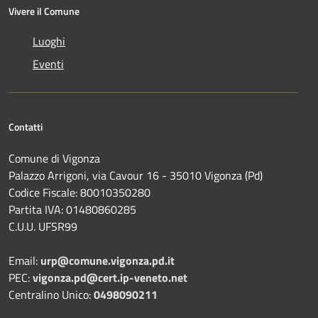
Vivere il Comune
Luoghi
Eventi
Contatti
Comune di Vigonza
Palazzo Arrigoni, via Cavour 16 - 35010 Vigonza (Pd)
Codice Fiscale: 80010350280
Partita IVA: 01480860285
C.U.U. UFSR99
Email:
urp@comune.vigonza.pd.it
PEC:
vigonza.pd@cert.ip-veneto.net
Centralino Unico:
0498090211