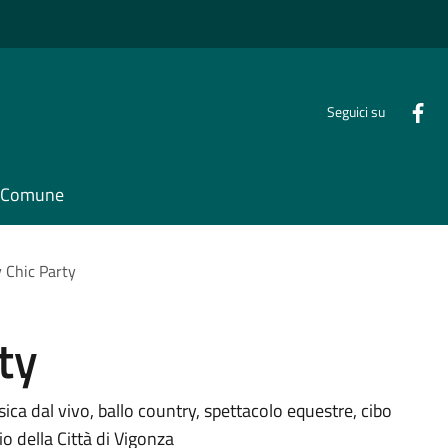
Seguici su
il Comune
 Chic Party
ty
sica dal vivo, ballo country, spettacolo equestre, cibo
io della Città di Vigonza