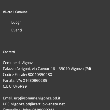
Vivere il Comune
Luoghi
Eventi
Contatti
Comune di Vigonza
Palazzo Arrigoni, via Cavour 16 - 35010 Vigonza (Pd)
Codice Fiscale: 80010350280
Partita IVA: 01480860285
C.U.U. UFSR99
Email:
urp@comune.vigonza.pd.it
PEC:
vigonza.pd@cert.ip-veneto.net
Centralino Unico:
0498090211