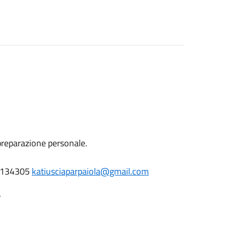
 preparazione personale.
397134305
katiusciaparpaiola@gmail.com
.