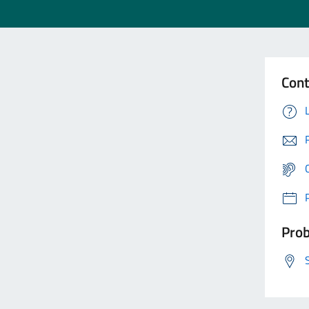
Cont
Prob