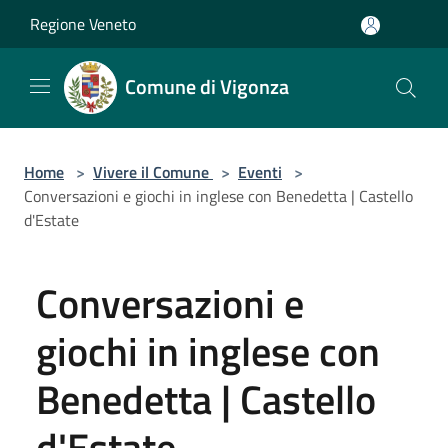
Salta al contenuto principale
Regione Veneto
Comune di Vigonza
Home
>
Vivere il Comune
>
Eventi
>
Conversazioni e giochi in inglese con Benedetta | Castello
d'Estate
Conversazioni e
giochi in inglese con
Benedetta | Castello
d'Estate