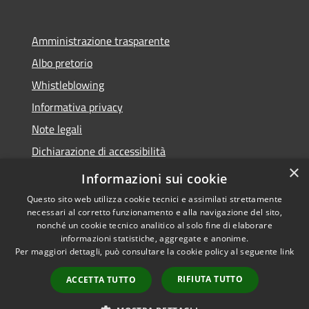
Amministrazione trasparente
Albo pretorio
Whistleblowing
Informativa privacy
Note legali
Dichiarazione di accessibilità
×
Obiettivi di accessibilità
Informazioni sui cookie
Questo sito web utilizza cookie tecnici e assimilati strettamente
necessari al corretto funzionamento e alla navigazione del sito,
nonché un cookie tecnico analitico al solo fine di elaborare
informazioni statistiche, aggregate e anonime.
RSS
Copyright © 2026 • Comune di
Per maggiori dettagli, può consultare la cookie policy al seguente
link
Accessibilità
Vigonza • Powered by
Privacy
Municipium
Accesso
•
RIFIUTA TUTTO
ACCETTA TUTTO
Cookie
redazione