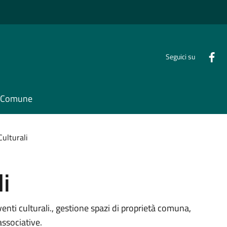
Seguici su
il Comune
Culturali
li
venti culturali., gestione spazi di proprietà comuna,
associative.