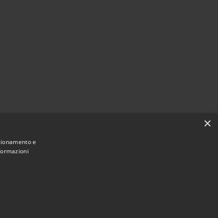
×
nzionamento e
nformazioni
Municipium
Accesso redazione
i Vigonza • Powered by
•