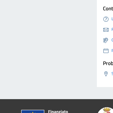
Cont
Prob