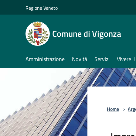
Salta al contenuto principale
Regione Veneto
Comune di Vigonza
Amministrazione
Novità
Servizi
Vivere 
Home
>
Arg