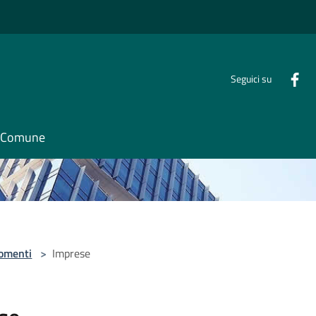
Seguici su
il Comune
omenti
>
Imprese