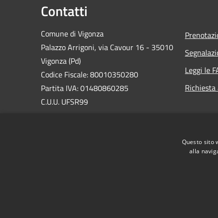
Contatti
Comune di Vigonza
Prenotaz
Palazzo Arrigoni, via Cavour 16 - 35010
Segnalazi
Vigonza (Pd)
Leggi le 
Codice Fiscale: 80010350280
Richiesta
Partita IVA: 01480860285
C.U.U. UFSR99
Email:
urp@comune.vigonza.pd.it
PEC:
vigonza.pd@cert.ip-veneto.net
Questo sito 
Centralino Unico:
0498090211
alla navig
RSS
Accessibilità
Privacy
Cookie
Mappa de