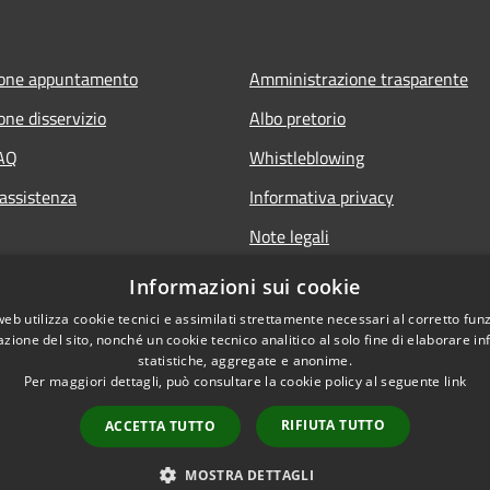
ione appuntamento
Amministrazione trasparente
one disservizio
Albo pretorio
FAQ
Whistleblowing
 assistenza
Informativa privacy
Note legali
Dichiarazione di accessibilità
Informazioni sui cookie
Obiettivi di accessibilità
web utilizza cookie tecnici e assimilati strettamente necessari al corretto fu
azione del sito, nonché un cookie tecnico analitico al solo fine di elaborare i
statistiche, aggregate e anonime.
Per maggiori dettagli, può consultare la cookie policy al seguente
link
RIFIUTA TUTTO
ACCETTA TUTTO
l sito
Copyright © 2026 • Comune d
MOSTRA DETTAGLI